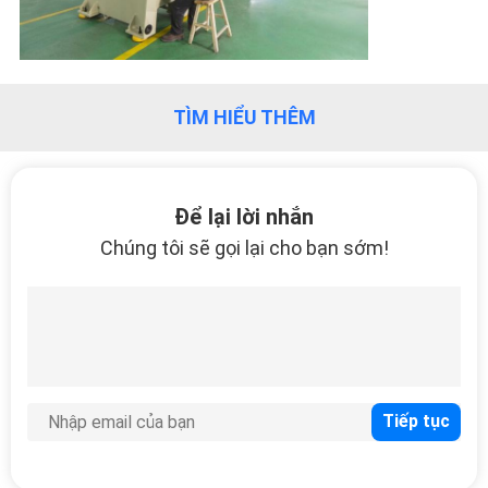
THAM
QUAN
NHÀ
TÌM HIỂU THÊM
MÁY
LIÊN
Để lại lời nhắn
HỆ
Chúng tôi sẽ gọi lại cho bạn sớm!
CHÚNG
TÔI
YÊU
CẦU
BÁO