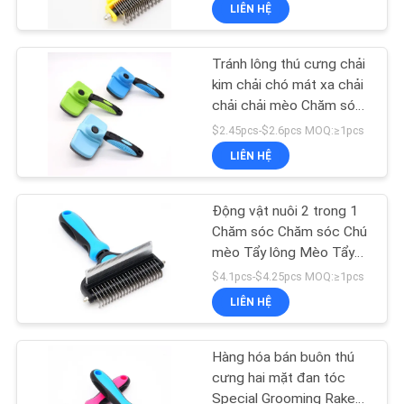
LIÊN HỆ
THAM
QUAN
Tránh lông thú cưng chải
NHÀ
39
kim chải chó mát xa chải
MÁY
chải chải mèo Chăm sóc
Easy Walk Dog
và trang bị làm sạch
$2.45pcs-$2.6pcs MOQ:≥1pcs
Leash
LIÊN HỆ
LIÊN
HỆ
Động vật nuôi 2 trong 1
CHÚNG
Chăm sóc Chăm sóc Chú
mèo Tẩy lông Mèo Tẩy
TÔI
39
lông Chú chó răng dày
$4.1pcs-$4.25pcs MOQ:≥1pcs
LIÊN HỆ
YÊU
Dây kéo vật nuôi
CẦU
Hàng hóa bán buôn thú
BÁO
cưng hai mặt đan tóc
Special Grooming Rake