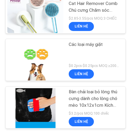
Cat Hair Remover Comb
Chú cưng Chăm sóc
18
Massage Brush
$2.85-3.55/pcs MOQ:3 CHIẾC
Túi vận chuyển vật
LIÊN HỆ
nuôi
Các loại máy giặt
$0.2pcs-$0.25pcs MOQ:≥200pcs
LIÊN HỆ
407
Đồ chơi nhai thú
Bàn chải loại bỏ lông thú
cưng dành cho lông chó
cưng
mèo 10x12x1cm Kích
thước M
$3.2/pcs MOQ:100 chiếc
LIÊN HỆ