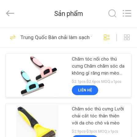
©
2020
-
Sản phẩm
2026
Ningbo
Pets2Go
Trading
Co.Ltd.
TRANG
86
All
Trung Quốc Bàn chải làm sạch thú cưng
Rights
CHỦ
Reserved.
Dây xích vật nuôi có
thể thu vào
Chăm tóc nổi cho thú
CÁC
cưng Chăm chăm sóc da
SẢN
không gỉ răng mịn mèo
Chăm chăm sóc da di
PHẨM
$2.1pcs-$2.6pcs MOQ:≥1pcs
động có thể tháo rời
LIÊN HỆ
87
VỀ
Dây xích cho thú
Chăm sóc thú cưng Lưỡi
CHÚNG
chải cắt tóc thân thiện
cưng
TÔI
với da cho chó và mèo
$2.9pcs-$3pcs MOQ:≥1pcs