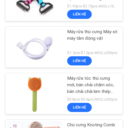
GIÁ
Comb cho chó và mèo
$1.95pcs-$2.75pcs MOQ:≥10pcs
LIÊN HỆ
BLOG/NEWS
42
Vòng cổ huấn luyện
Máy rửa thú cưng Máy xịt
SƠ
máy tắm động vật
thú cưng
ĐỒ
$1.1pcs-$1.2pcs MOQ:≥200pcs
TRANG
LIÊN HỆ
WEB
Máy rửa tóc thú cưng
398
PRIVACY
mới, bàn chải chăm sóc,
bàn chải chải kim thép
POLICY
Bát ăn cho thú cưng
cho chó và mèo
$0.8pcs-$0.6pcs MOQ:≥200pcs
LIÊN HỆ
Chú cưng Knoting Comb