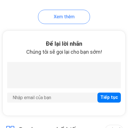
18
Xem thêm
Bàn chải làm sạch
thú cưng
Để lại lời nhắn
Chúng tôi sẽ gọi lại cho bạn sớm!
86
Thú cưng mặc quần
áo