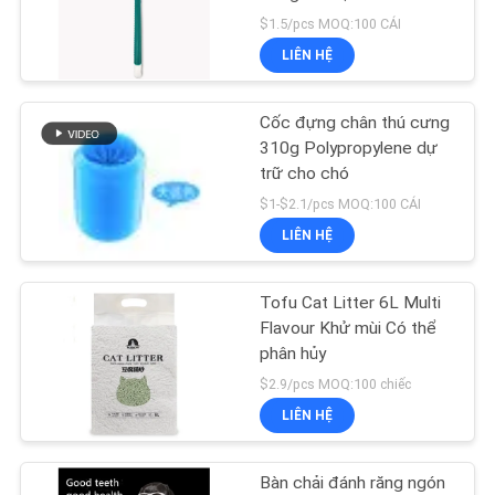
GIÁ
$1.5/pcs MOQ:100 CÁI
LIÊN HỆ
BLOG/NEWS
42
Vòng cổ huấn luyện
Cốc đựng chân thú cưng
SƠ
310g Polypropylene dự
thú cưng
trữ cho chó
ĐỒ
$1-$2.1/pcs MOQ:100 CÁI
TRANG
LIÊN HỆ
WEB
Tofu Cat Litter 6L Multi
398
PRIVACY
Flavour Khử mùi Có thể
phân hủy
POLICY
Bát ăn cho thú cưng
$2.9/pcs MOQ:100 chiếc
LIÊN HỆ
Bàn chải đánh răng ngón