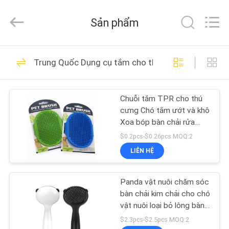
©
2020
-
Sản phẩm
2026
Ningbo
Pets2Go
Trading
Co.Ltd.
TRANG
86
All
Trung Quốc Dụng cụ tắm cho thú cưng
Rights
CHỦ
Reserved.
Dây xích vật nuôi có
thể thu vào
Chuỗi tắm TPR cho thú
CÁC
cưng Chó tắm ướt và khô
SẢN
Xoa bóp bàn chải rửa
mèo Shampoo găng tay
PHẨM
$0.2pcs-$0.26pcs MOQ:2
LIÊN HỆ
87
VỀ
Dây xích cho thú
Panda vật nuôi chăm sóc
CHÚNG
bàn chải kim chải cho chó
cưng
TÔI
vật nuôi loại bỏ lông bàn
chải
$2.3pcs-$2.5pcs MOQ:2