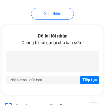
18
Xem thêm
Bàn chải làm sạch
thú cưng
Để lại lời nhắn
Chúng tôi sẽ gọi lại cho bạn sớm!
86
Thú cưng mặc quần
áo