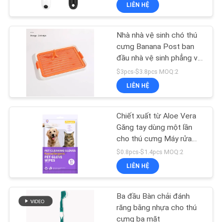
LIÊN HỆ
THAM
QUAN
Nhà nhà vệ sinh chó thú
NHÀ
39
cưng Banana Post ban
MÁY
đầu nhà vệ sinh phẳng với
Easy Walk Dog
khay dễ làm sạch
$3pcs-$3.8pcs MOQ:2
Leash
LIÊN HỆ
LIÊN
HỆ
Chiết xuất từ Aloe Vera
CHÚNG
Găng tay dùng một lần
cho thú cưng Máy rửa
TÔI
39
ướt Khử trùng và khử mùi
$0.8pcs-$1.4pcs MOQ:2
LIÊN HỆ
YÊU
Dây kéo vật nuôi
CẦU
Ba đầu Bàn chải đánh
BÁO
răng bằng nhựa cho thú
cưng ba mặt