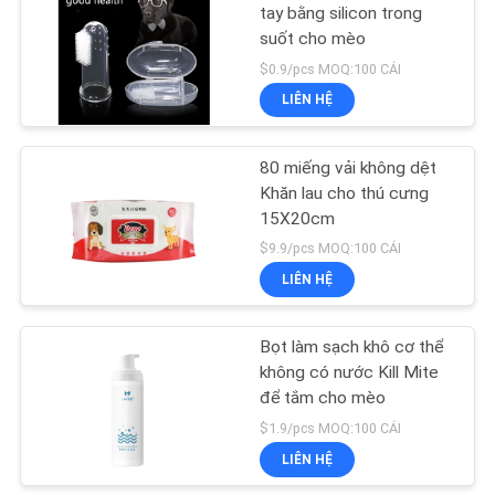
tay bằng silicon trong
suốt cho mèo
18
$0.9/pcs MOQ:100 CÁI
Túi vận chuyển vật
LIÊN HỆ
nuôi
80 miếng vải không dệt
Khăn lau cho thú cưng
15X20cm
$9.9/pcs MOQ:100 CÁI
LIÊN HỆ
407
Đồ chơi nhai thú
Bọt làm sạch khô cơ thể
không có nước Kill Mite
cưng
để tắm cho mèo
$1.9/pcs MOQ:100 CÁI
LIÊN HỆ