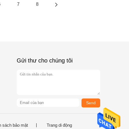
6
7
8
Gửi thư cho chúng tôi
Send
h sách bảo mật
Trang di động