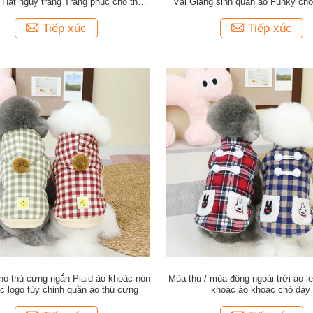
 Hat ngụy trang Trang phục cho thú
Vải Giáng sinh quần áo Funky cho
cưng
Tiếp xúc
Tiếp xúc
hó thú cưng ngắn Plaid áo khoác nón
Mùa thu / mùa đông ngoài trời áo l
c logo tùy chỉnh quần áo thú cưng
khoác áo khoác chó dày