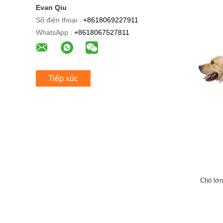
Evan Qiu
Số điện thoại :
+8618069227911
WhatsApp :
+8618067527811
Tiếp xúc
Chó lớn