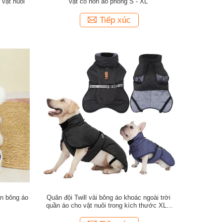
 vật nuôi
vật có nón áo phông S - XL
Tiếp xúc
en bông áo
Quân đội Twill vải bông áo khoác ngoài trời
quần áo cho vật nuôi trong kích thước XL /
6XL