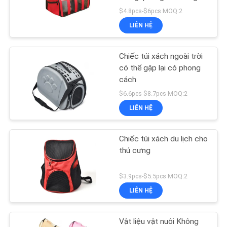
GIÁ
$4.8pcs-$6pcs MOQ:2
LIÊN HỆ
BLOG/NEWS
42
Vòng cổ huấn luyện
Chiếc túi xách ngoài trời
SƠ
có thể gập lại có phong
thú cưng
cách
ĐỒ
$6.6pcs-$8.7pcs MOQ:2
TRANG
LIÊN HỆ
WEB
Chiếc túi xách du lịch cho
398
PRIVACY
thú cưng
POLICY
Bát ăn cho thú cưng
$3.9pcs-$5.5pcs MOQ:2
LIÊN HỆ
Vật liệu vật nuôi Không