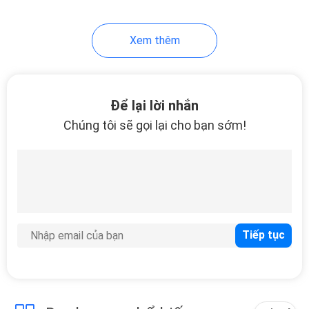
18
Xem thêm
Bàn chải làm sạch
thú cưng
Để lại lời nhắn
Chúng tôi sẽ gọi lại cho bạn sớm!
86
Thú cưng mặc quần
áo