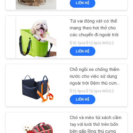
LIÊN HỆ
THAM
QUAN
Túi vai động vật có thể
NHÀ
39
mang theo hơi thở cho
MÁY
các chuyến đi ngoài trời
Easy Walk Dog
$10.1pcs-$12.6pcs MOQ:2
Leash
LIÊN HỆ
LIÊN
HỆ
Chỗ ngồi xe chống thấm
CHÚNG
nước cho việc sử dụng
ngoài trời Đệm thú cưng
TÔI
39
di động có thể tháo rời
$12.5pcs-$16.3pcs MOQ:2
cho nhỏ và vừa
LIÊN HỆ
YÊU
Dây kéo vật nuôi
CẦU
Chó và mèo túi xách cầm
BÁO
tay với lưới thở trên bốn
bên gấp lồng thú cưng