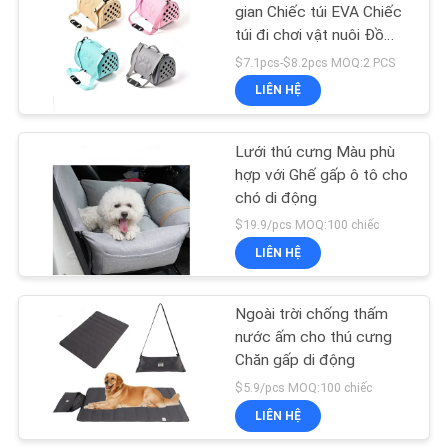
gian Chiếc túi EVA Chiếc
túi đi chơi vật nuôi Đồ
18
xách qua cơ thể Chiếc túi
$7.1pcs-$8.2pcs MOQ:2 PCS
vật nuôi thở
Túi vận chuyển vật
LIÊN HỆ
nuôi
Lưới thú cưng Màu phù
hợp với Ghế gấp ô tô cho
chó di động
$19.9/pcs MOQ:100 chiếc
LIÊN HỆ
407
Đồ chơi nhai thú
Ngoài trời chống thấm
nước ấm cho thú cưng
cưng
Chăn gấp di động
$5.9/pcs MOQ:100 chiếc
LIÊN HỆ