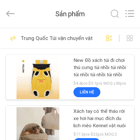
©
2020
-
Sản phẩm
2026
Ningbo
Pets2Go
Trading
Co.Ltd.
TRANG
86
All
Trung Quốc Túi vận chuyển vật nuôi
Rights
CHỦ
Reserved.
Dây xích vật nuôi có
thể thu vào
New Đồ xách túi đi chơi
CÁC
thú cưng túi nhồi túi nhồi
SẢN
túi nhồi túi nhồi túi nhồi
PHẨM
$4.4pcs-$5.1pcs MOQ:≥50pcs
LIÊN HỆ
87
VỀ
Dây xích cho thú
Xách tay có thể tháo rời
CHÚNG
xe hơi hai mục đích du
cưng
TÔI
lịch mèo Kennel vật nuôi
$17.3pcs-$22pcs MOQ:2