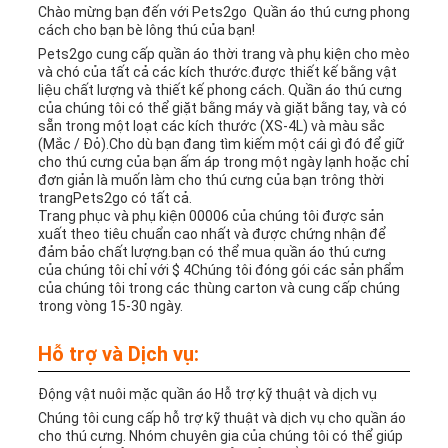
Chào mừng bạn đến với Pets2go ️ Quần áo thú cưng phong
cách cho bạn bè lông thú của bạn!
Pets2go cung cấp quần áo thời trang và phụ kiện cho mèo
và chó của tất cả các kích thước.được thiết kế bằng vật
liệu chất lượng và thiết kế phong cách. Quần áo thú cưng
của chúng tôi có thể giặt bằng máy và giặt bằng tay, và có
sẵn trong một loạt các kích thước (XS-4L) và màu sắc
(Mắc / Đỏ).Cho dù bạn đang tìm kiếm một cái gì đó để giữ
cho thú cưng của bạn ấm áp trong một ngày lạnh hoặc chỉ
đơn giản là muốn làm cho thú cưng của bạn trông thời
trangPets2go có tất cả.
Trang phục và phụ kiện 00006 của chúng tôi được sản
xuất theo tiêu chuẩn cao nhất và được chứng nhận để
đảm bảo chất lượng.bạn có thể mua quần áo thú cưng
của chúng tôi chỉ với $ 4Chúng tôi đóng gói các sản phẩm
của chúng tôi trong các thùng carton và cung cấp chúng
trong vòng 15-30 ngày.
Hỗ trợ và Dịch vụ:
Động vật nuôi mặc quần áo Hỗ trợ kỹ thuật và dịch vụ
Chúng tôi cung cấp hỗ trợ kỹ thuật và dịch vụ cho quần áo
cho thú cưng. Nhóm chuyên gia của chúng tôi có thể giúp