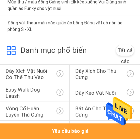
Mùa thu / mùa đông Giáng sinh Elk kéo xuống Vải Giáng sinh
quần áo Funky cho vật nuôi
Động vật thoải mái mặc quần áo bông Động vật có nón áo
phông S - XL
Danh mục phổ biến
Tất cả
các
Dây Xích Vật Nuôi 
Dây Xích Cho Thú 
Có Thể Thu Vào
Cưng
Easy Walk Dog 
Dây Kéo Vật Nuôi
Leash
Vòng Cổ Huấn 
Bát Ăn Cho Thú 
Luyện Thú Cưng
Cưng
Túi Vận Chuyển Vật 
Đồ Chơi Nhai Thú 
Yêu cầu báo giá
Nuôi
Cưng