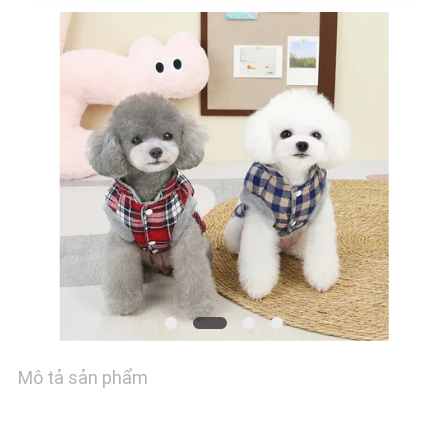
YÊU
CẦU
BÁO
GIÁ
BLOG/NEWS
SƠ
ĐỒ
Mô tả sản phẩm
TRANG