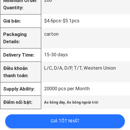
200
Minimum Order
TÔI
Quantity:
$4.6pcs-$5.1pcs
Giá bán:
THAM
carton
Packaging
QUAN
Details:
NHÀ
15-30 days
Delivery Time:
MÁY
L/C, D/A, D/P, T/T, Western Union
Điều khoản
thanh toán:
LIÊN
20000 pcs per Month
Supply Ability:
HỆ
,
Điểm nổi bật:
Áo bông dày
Áo bông ngoài trời
CHÚNG
GIÁ TỐT NHẤT
TÔI