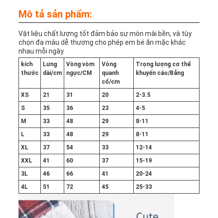
WEB
Mô tả sản phẩm:
Vật liệu chất lượng tốt đảm bảo sự mòn mài bền, và tùy
PRIVACY
chọn đa màu dễ thương cho phép em bé ăn mặc khác
nhau mỗi ngày.
POLICY
kích
Lưng
Vòng vòm
Vòng
Trọng lượng cơ thể
thước
dài/cm
ngực/CM
quanh
khuyến cáo
/
Bảng
cổ
/cm
XS
21
31
20
2-3.5
S
35
36
23
4-5
M
33
48
29
8-11
L
33
48
29
8-11
XL
37
54
33
12-14
XXL
41
60
37
15-19
3L
46
66
41
20-24
4L
51
72
45
25-33