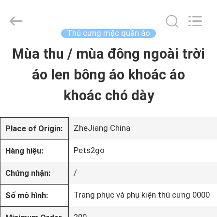
©
2020
-
2026
Thú cưng mặc quần áo
Ningbo
Pets2Go
Mùa thu / mùa đông ngoài trời
TRANG
Trading
Co.Ltd.
All
áo len bông áo khoác áo
CHỦ
Rights
Reserved.
khoác chó dày
CÁC
SẢN
ZheJiang China
Place of Origin:
PHẨM
Pets2go
Hàng hiệu:
/
Chứng nhận:
VỀ
Trang phục và phụ kiện thú cưng 0000
Số mô hình:
CHÚNG