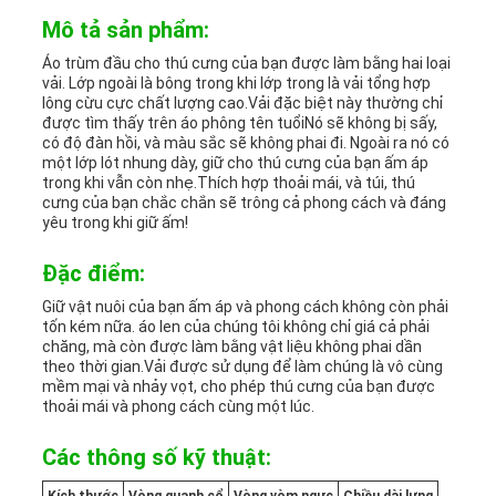
WEB
Mô tả sản phẩm:
Áo trùm đầu cho thú cưng của bạn được làm bằng hai loại
PRIVACY
vải. Lớp ngoài là bông trong khi lớp trong là vải tổng hợp
lông cừu cực chất lượng cao.Vải đặc biệt này thường chỉ
được tìm thấy trên áo phông tên tuổiNó sẽ không bị sấy,
POLICY
có độ đàn hồi, và màu sắc sẽ không phai đi. Ngoài ra nó có
một lớp lót nhung dày, giữ cho thú cưng của bạn ấm áp
trong khi vẫn còn nhẹ.Thích hợp thoải mái, và túi, thú
cưng của bạn chắc chắn sẽ trông cả phong cách và đáng
yêu trong khi giữ ấm!
Đặc điểm:
Giữ vật nuôi của bạn ấm áp và phong cách không còn phải
tốn kém nữa. áo len của chúng tôi không chỉ giá cả phải
chăng, mà còn được làm bằng vật liệu không phai dần
theo thời gian.Vải được sử dụng để làm chúng là vô cùng
mềm mại và nhảy vọt, cho phép thú cưng của bạn được
thoải mái và phong cách cùng một lúc.
Các thông số kỹ thuật: