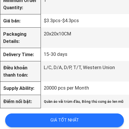
1
Minimum Order
TÔI
Quantity:
$3.3pcs-$4.3pcs
Giá bán:
THAM
20x20x10CM
Packaging
QUAN
Details:
NHÀ
15-30 days
Delivery Time:
MÁY
L/C, D/A, D/P, T/T, Western Union
Điều khoản
thanh toán:
LIÊN
20000 pcs per Month
Supply Ability:
HỆ
,
Điểm nổi bật:
Quần áo vải trùm đầu
Bông thú cưng áo len mũ
CHÚNG
GIÁ TỐT NHẤT
TÔI