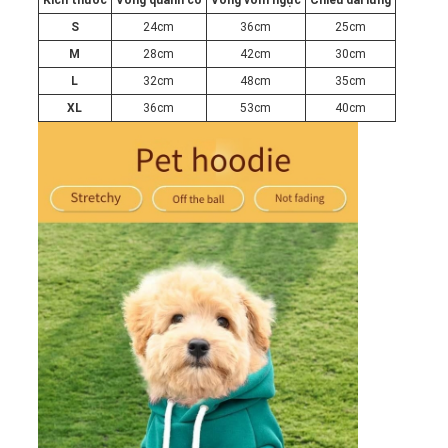
Kích thước
Vòng quanh cổ
Vòng vòm ngực
Chiều dài lưng
S
24cm
36cm
25cm
M
28cm
42cm
30cm
L
32cm
48cm
35cm
XL
36cm
53cm
40cm