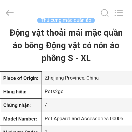
©
2020
-
2026
Thú cưng mặc quần áo
Ningbo
Pets2Go
Động vật thoải mái mặc quần
TRANG
Trading
Co.Ltd.
All
áo bông Động vật có nón áo
CHỦ
Rights
Reserved.
phông S - XL
CÁC
SẢN
Zhejiang Province, China
Place of Origin:
PHẨM
Pets2go
Hàng hiệu:
/
Chứng nhận:
VỀ
Pet Apparel and Accessories 00005
Model Number:
CHÚNG