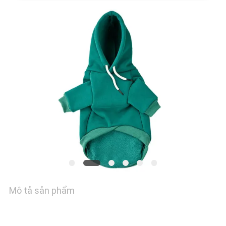
YÊU
CẦU
BÁO
GIÁ
BLOG/NEWS
SƠ
ĐỒ
Mô tả sản phẩm
TRANG