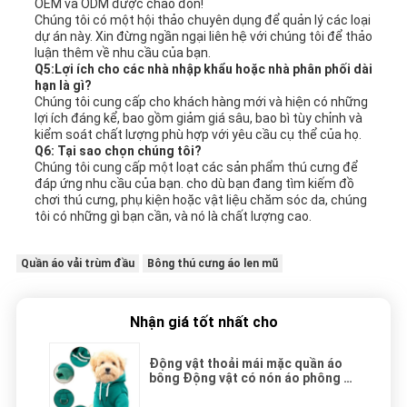
OEM và ODM được chào đón!
Chúng tôi có một hội thảo chuyên dụng để quản lý các loại
dự án này. Xin đừng ngần ngại liên hệ với chúng tôi để thảo
luận thêm về nhu cầu của bạn.
Q5:Lợi ích cho các nhà nhập khẩu hoặc nhà phân phối dài
hạn là gì?
Chúng tôi cung cấp cho khách hàng mới và hiện có những
lợi ích đáng kể, bao gồm giảm giá sâu, bao bì tùy chỉnh và
kiểm soát chất lượng phù hợp với yêu cầu cụ thể của họ.
Q6: Tại sao chọn chúng tôi?
Chúng tôi cung cấp một loạt các sản phẩm thú cưng để
đáp ứng nhu cầu của bạn. cho dù bạn đang tìm kiếm đồ
chơi thú cưng, phụ kiện hoặc vật liệu chăm sóc da, chúng
tôi có những gì bạn cần, và nó là chất lượng cao.
Quần áo vải trùm đầu
Bông thú cưng áo len mũ
Nhận giá tốt nhất cho
Động vật thoải mái mặc quần áo
bông Động vật có nón áo phông S
- XL