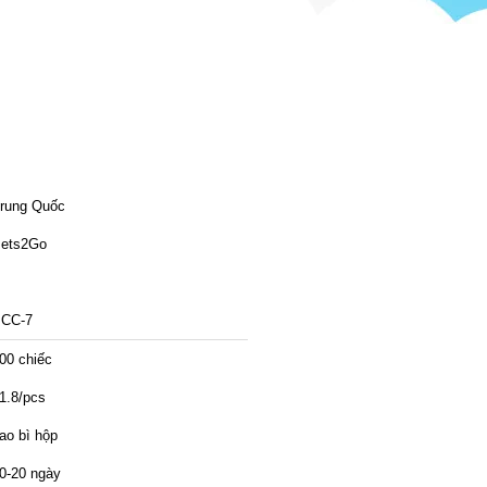
rung Quốc
ets2Go
CC-7
00 chiếc
1.8/pcs
ao bì hộp
0-20 ngày