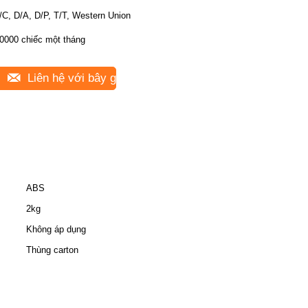
/C, D/A, D/P, T/T, Western Union
0000 chiếc một tháng
Liên hệ với bây giờ
ABS
2kg
Không áp dụng
Thùng carton