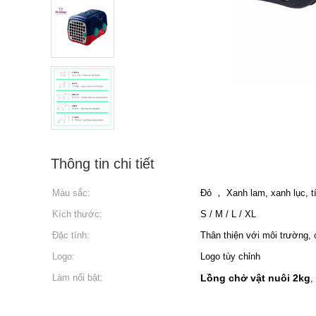
Thông tin chi tiết
Màu sắc:
Đỏ ， Xanh lam, xanh lục, t
Kích thước:
S / M / L / XL
Đặc tính:
Thân thiện với môi trường,
Logo:
Logo tùy chỉnh
Làm nổi bật:
Lồng chở vật nuôi 2kg
,