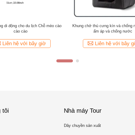
 cách dành cho mèo Cánh cửa cho
Hãng hàng không đã phê duyệt Lồn
a bên ngoài chịu thời tiết
nuôi 1,63KG để đi du lịch
Liên hệ với bây giờ
Liên hệ với bây g
 tôi
Nhà máy Tour
Dây chuyền sản xuất