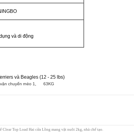
NINGBO
dụng và di động
riers và Beagles (12 - 25 lbs)
 vận chuyển mèo 1
,
63KG