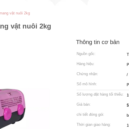
mang vật nuôi 2kg
ng vật nuôi 2kg
Thông tin cơ bản
Nguồn gốc:
T
Hàng hiệu:
P
Chứng nhận:
/
Số mô hình:
P
Số lượng đặt hàng tối thiểu:
1
Giá bán:
$
chi tiết đóng gói:
b
Thời gian giao hàng:
1