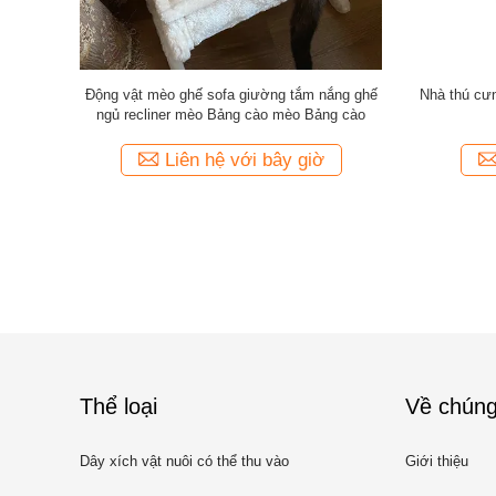
 không gian
Hộp ký gửi di động bằng nhựa PP 235 Carbon
Khóa cửa 4
ápsul thở
cho vật nuôi
cử
iờ
Liên hệ với bây giờ
Thể loại
Về chúng
Dây xích vật nuôi có thể thu vào
Giới thiệu