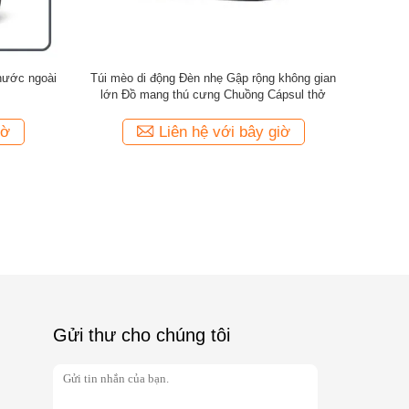
g mang vật
Hàng không đã phê duyệt PVC 1.70KG
Động vật m
36X40CM Lồng vận chuyển vật nuôi
ngủ recl
iờ
Liên hệ với bây giờ
Gửi thư cho chúng tôi