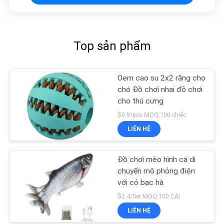
Top sản phẩm
Oem cao su 2x2 răng cho
chó Đồ chơi nhai đồ chơi
cho thú cưng
$0.9/pcs MOQ:100 chiếc
LIÊN HỆ
Đồ chơi mèo hình cá di
chuyển mô phỏng điện
với cỏ bạc hà
$2.4/Set MOQ:100 CÁI
LIÊN HỆ