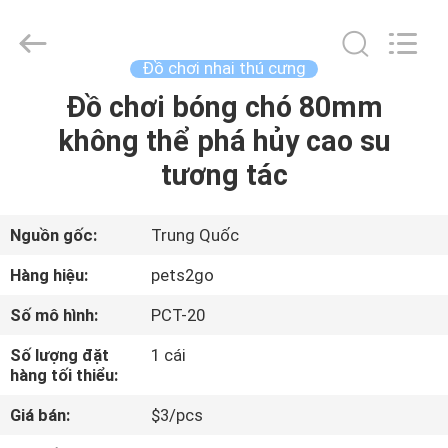
©
2020
-
2026
Ningbo
Đồ chơi nhai thú cưng
Pets2Go
Trading
Co.Ltd.
Đồ chơi bóng chó 80mm
TRANG
All
Rights
không thể phá hủy cao su
CHỦ
Reserved.
tương tác
CÁC
SẢN
Nguồn gốc:
Trung Quốc
PHẨM
Hàng hiệu:
pets2go
Số mô hình:
PCT-20
VỀ
Số lượng đặt
1 cái
CHÚNG
hàng tối thiểu:
TÔI
Giá bán:
$3/pcs