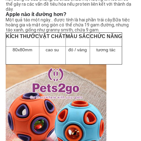
thể gây ra các vấn đề tiêu hóa nếu protein liên kết với thành dạ
dày.
Apple nào ít đường hơn?
Một quả táo một ngày… được tính là hai phần trái cây.Bữa tiệc
hoàng gia và mật ong giòn có thể chứa 19 gam đường, nhưng
táo xanh, giống như granny smith, chứa 9 gam.
KÍCH THƯỚC
VẬT CHẤT
MÀU SẮC
CHỨC NĂNG
80x80mm
cao su
đỏ / vàng
tương tác