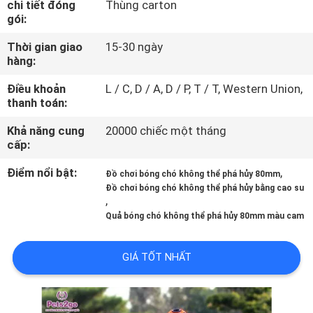
chi tiết đóng
Thùng carton
THAM
gói:
QUAN
Thời gian giao
15-30 ngày
NHÀ
hàng:
MÁY
Điều khoản
L / C, D / A, D / P, T / T, Western Union,
thanh toán:
LIÊN
Khả năng cung
20000 chiếc một tháng
cấp:
HỆ
CHÚNG
Điểm nổi bật:
,
Đồ chơi bóng chó không thể phá hủy 80mm
Đồ chơi bóng chó không thể phá hủy bằng cao su
TÔI
,
Quả bóng chó không thể phá hủy 80mm màu cam
YÊU
GIÁ TỐT NHẤT
CẦU
BÁO