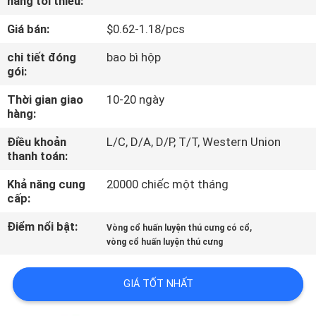
hàng tối thiểu:
THAM
Giá bán:
$0.62-1.18/pcs
QUAN
NHÀ
chi tiết đóng
bao bì hộp
gói:
MÁY
Thời gian giao
10-20 ngày
hàng:
LIÊN
Điều khoản
L/C, D/A, D/P, T/T, Western Union
HỆ
thanh toán:
CHÚNG
Khả năng cung
20000 chiếc một tháng
TÔI
cấp:
Điểm nổi bật:
,
Vòng cổ huấn luyện thú cưng có cổ
YÊU
vòng cổ huấn luyện thú cưng
CẦU
GIÁ TỐT NHẤT
BÁO