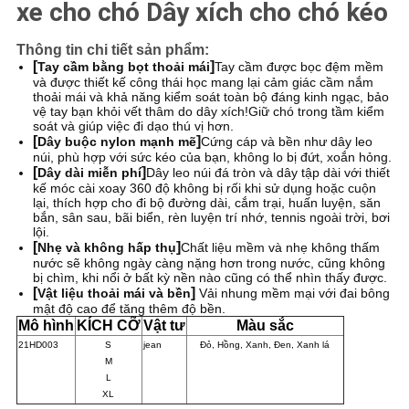
xe cho chó Dây xích cho chó kéo
Thông tin chi tiết sản phẩm:
[
]
Tay cầm bằng bọt thoải mái
Tay cầm được bọc đệm mềm
và được thiết kế công thái học mang lại cảm giác cầm nắm
thoải mái và khả năng kiểm soát toàn bộ đáng kinh ngạc, bảo
vệ tay bạn khỏi vết thâm do dây xích!Giữ chó trong tầm kiểm
soát và giúp việc đi dạo thú vị hơn.
[
]
Dây buộc nylon mạnh mẽ
Cứng cáp và bền như dây leo
núi, phù hợp với sức kéo của bạn, không lo bị đứt, xoắn hỏng.
[
]
Dây dài miễn phí
Dây leo núi đá tròn và dây tập dài với thiết
kế móc cài xoay 360 độ không bị rối khi sử dụng hoặc cuộn
lại, thích hợp cho đi bộ đường dài, cắm trại, huấn luyện, săn
bắn, sân sau, bãi biển, rèn luyện trí nhớ, tennis ngoài trời, bơi
lội.
[
]
Nhẹ và không hấp thụ
Chất liệu mềm và nhẹ không thấm
nước sẽ không ngày càng nặng hơn trong nước, cũng không
bị chìm, khi nổi ở bất kỳ nền nào cũng có thể nhìn thấy được.
[
]
Vật liệu thoải mái và bền
Vải nhung mềm mại với đai bông
mật độ cao để tăng thêm độ bền.
Mô hình
KÍCH CỠ
Vật tư
Màu sắc
21HD003
S
jean
Đỏ, Hồng, Xanh, Đen, Xanh lá
M
L
XL