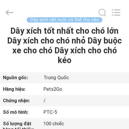
©
2020
-
2026
Ningbo
Dây xích vật nuôi có thể thu vào
Pets2Go
Trading
Co.Ltd.
Dây xích tốt nhất cho chó lớn
TRANG
All
Rights
Dây xích cho chó nhỏ Dây buộc
CHỦ
Reserved.
xe cho chó Dây xích cho chó
CÁC
kéo
SẢN
PHẨM
Nguồn gốc:
Trung Quốc
Hàng hiệu:
Pets2Go
VỀ
Chứng nhận:
/
CHÚNG
Số mô hình:
PTC-5
TÔI
Số lượng đặt
100 chiếc