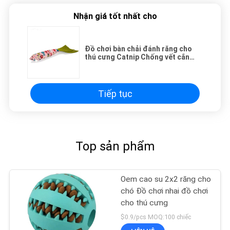
Nhận giá tốt nhất cho
Đồ chơi bàn chải đánh răng cho
thú cưng Catnip Chống vết cắn
mềm mại để có được niềm vui cho
mèo
Tiếp tục
Top sản phẩm
Oem cao su 2x2 răng cho
chó Đồ chơi nhai đồ chơi
cho thú cưng
$0.9/pcs MOQ:100 chiếc