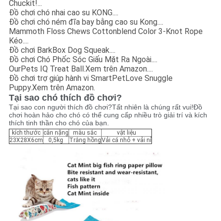
Chuckit!...
Đồ chơi chó nhai cao su KONG....
Đồ chơi chó ném đĩa bay bằng cao su Kong....
Mammoth Floss Chews Cottonblend Color 3-Knot Rope
Kéo....
Đồ chơi BarkBox Dog Squeak....
Đồ chơi Chó Phốc Sóc Giấu Mặt Ra Ngoài....
OurPets IQ Treat Ball.Xem trên Amazon....
Đồ chơi trợ giúp hành vi SmartPetLove Snuggle
Puppy.Xem trên Amazon.
Tại sao chó thích đồ chơi?
Tại sao con người thích đồ chơi?Tất nhiên là chúng rất vui!Đồ
chơi hoàn hảo cho chó có thể cung cấp nhiều trò giải trí và kích
thích tinh thần cho chó của bạn.
kích thước
cân nặng
màu sắc
vật liệu
23X28X6cm
0,5kg
Trắng hồng
Vải cá nhỏ + vải nỉ