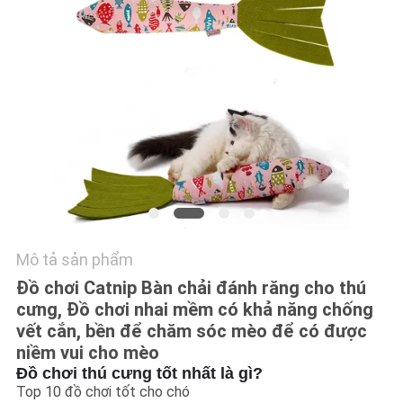
GIÁ
BLOG/NEWS
SƠ
ĐỒ
TRANG
WEB
Mô tả sản phẩm
PRIVACY
Đồ chơi Catnip Bàn chải đánh răng cho thú
POLICY
cưng, Đồ chơi nhai mềm có khả năng chống
vết cắn, bền để chăm sóc mèo để có được
niềm vui cho mèo
Đồ chơi thú cưng tốt nhất là gì?
Top 10 đồ chơi tốt cho chó