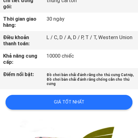
chi tiết đóng
thùng carton
THAM
gói:
QUAN
Thời gian giao
30 ngày
NHÀ
hàng:
MÁY
Điều khoản
L / C, D / A, D / P, T / T, Western Union
thanh toán:
LIÊN
Khả năng cung
10000 chiếc
cấp:
HỆ
Điểm nổi bật:
,
Đồ chơi bàn chải đánh răng cho thú cưng Catnip
CHÚNG
Đồ chơi bàn chải đánh răng chống cắn cho thú
cưng
TÔI
GIÁ TỐT NHẤT
YÊU
CẦU
BÁO