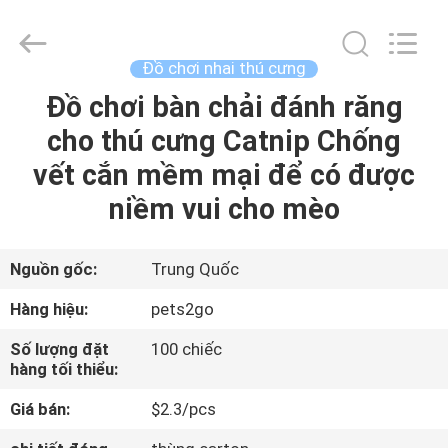
©
2020
-
2026
Ningbo
Đồ chơi nhai thú cưng
Pets2Go
Trading
Co.Ltd.
Đồ chơi bàn chải đánh răng
TRANG
All
Rights
cho thú cưng Catnip Chống
CHỦ
Reserved.
vết cắn mềm mại để có được
CÁC
niềm vui cho mèo
SẢN
PHẨM
Nguồn gốc:
Trung Quốc
Hàng hiệu:
pets2go
VỀ
Số lượng đặt
100 chiếc
CHÚNG
hàng tối thiểu:
TÔI
Giá bán:
$2.3/pcs