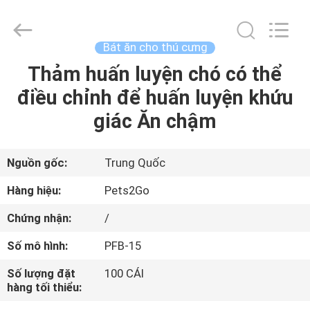
©
2020
-
2026
Ningbo
Bát ăn cho thú cưng
Pets2Go
Trading
Co.Ltd.
Thảm huấn luyện chó có thể
TRANG
All
Rights
điều chỉnh để huấn luyện khứu
CHỦ
Reserved.
giác Ăn chậm
CÁC
SẢN
Nguồn gốc:
Trung Quốc
PHẨM
Hàng hiệu:
Pets2Go
Chứng nhận:
/
VỀ
Số mô hình:
PFB-15
CHÚNG
Số lượng đặt
100 CÁI
TÔI
hàng tối thiểu: