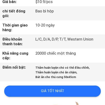
Giá bán:
$10.9/pcs
THAM
QUAN
chi tiết đóng
Bao bì hộp
gói:
NHÀ
Thời gian giao
10-20 ngày
MÁY
hàng:
Điều khoản
L/C, D/A, D/P, T/T, Western Union
LIÊN
thanh toán:
HỆ
Khả năng cung
20000 chiếc một tháng
CHÚNG
cấp:
TÔI
Điểm nổi bật:
,
Thảm huấn luyện chó có thể điều chỉnh
,
Thảm huấn luyện chó ăn chậm
Bát ăn cho thú cưng 50x45cm
YÊU
CẦU
GIÁ TỐT NHẤT
BÁO