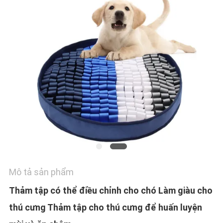
GIÁ
BLOG/NEWS
SƠ
ĐỒ
TRANG
WEB
PRIVACY
POLICY
Mô tả sản phẩm
Thảm tập có thể điều chỉnh cho chó Làm giàu cho
thú cưng Thảm tập cho thú cưng để huấn luyện