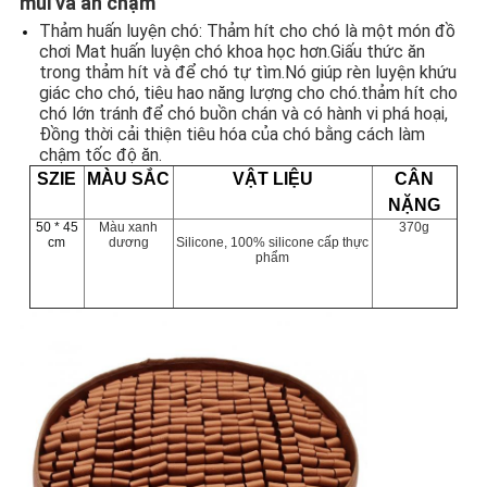
mùi và ăn chậm
Thảm huấn luyện chó: Thảm hít cho chó là một món đồ 
chơi Mat huấn luyện chó khoa học hơn.Giấu thức ăn 
trong thảm hít và để chó tự tìm.Nó giúp rèn luyện khứu 
giác cho chó, tiêu hao năng lượng cho chó.thảm hít cho 
chó lớn tránh để chó buồn chán và có hành vi phá hoại, 
Đồng thời cải thiện tiêu hóa của chó bằng cách làm 
chậm tốc độ ăn.
SZIE
MÀU SẮC
VẬT LIỆU
CÂN
NẶNG
50 * 45
Màu xanh
370g
cm
dương
Silicone, 100% silicone cấp thực
phẩm