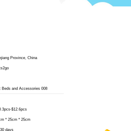
ejiang Province, China
ts2go
t Beds and Accessories 008
0.3pcs-$12.6pcs
cm * 25cm * 25cm
-30 days