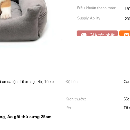
Điều khoản thanh toán:
L/C
Supply Ability:
20
Giá tốt nhất
xe da lộn, Tổ xe sọc đỏ, Tổ xe
Độ bền:
Ca
Kích thước:
55c
tên:
Tổ 
ưng
Áo gối thú cưng 25cm
,