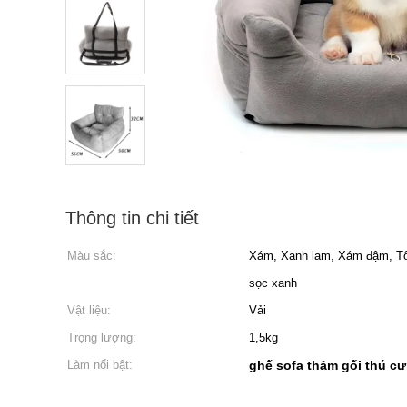
Thông tin chi tiết
Màu sắc:
Xám, Xanh lam, Xám đậm, Tổ 
sọc xanh
Vật liệu:
Vải
Trọng lượng:
1,5kg
Làm nổi bật:
ghế sofa thảm gối thú c