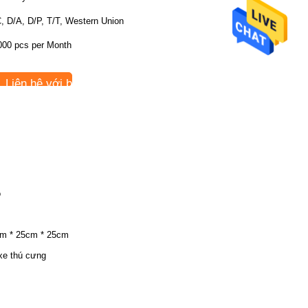
, D/A, D/P, T/T, Western Union
000 pcs per Month
Liên hệ với bây giờ
o
m * 25cm * 25cm
xe thú cưng