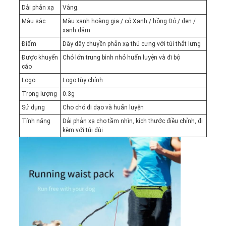
Dải phản xạ
Vâng.
Màu sắc
Màu xanh hoàng gia / cỏ Xanh / hồng Đỏ / đen /
xanh đậm
Điểm
Dây dây chuyền phản xạ thú cưng với túi thắt lưng
Được khuyến
Chó lớn trung bình nhỏ huấn luyện và đi bộ
cáo
Logo
Logo tùy chỉnh
Trọng lượng
0.3g
Sử dụng
Cho chó đi dạo và huấn luyện
Tính năng
Dải phản xạ cho tầm nhìn, kích thước điều chỉnh, đi
kèm với túi đùi