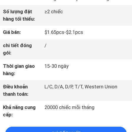
TÔI
Số lượng đặt
≥2 chiếc
hàng tối thiểu:
THAM
Giá bán:
$1.65pcs-$2.1pcs
QUAN
chi tiết đóng
/
NHÀ
gói:
MÁY
Thời gian giao
15-30 ngày
hàng:
LIÊN
Điều khoản
L/C, D/A, D/P, T/T, Western Union
thanh toán:
HỆ
Khả năng cung
20000 chiếc mỗi tháng
CHÚNG
cấp:
TÔI