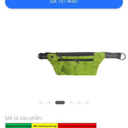
GIÁ TỐT NHẤT
YÊU
CẦU
BÁO
GIÁ
BLOG/NEWS
SƠ
ĐỒ
TRANG
Mô tả sản phẩm