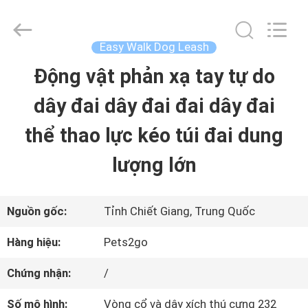
©
2020
-
2026
Easy Walk Dog Leash
Ningbo
Pets2Go
Động vật phản xạ tay tự do
TRANG
Trading
Co.Ltd.
All
dây đai dây đai đai dây đai
CHỦ
Rights
Reserved.
thể thao lực kéo túi đai dung
CÁC
lượng lớn
SẢN
PHẨM
Nguồn gốc:
Tỉnh Chiết Giang, Trung Quốc
Hàng hiệu:
Pets2go
VỀ
Chứng nhận:
/
CHÚNG
Số mô hình:
Vòng cổ và dây xích thú cưng 232