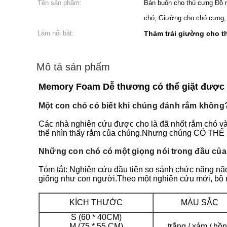
Tên sản phẩm:
Bán buôn cho thú cưng Đồ 
chó, Giường cho chó cưng
Làm nổi bật:
Thảm trải giường cho t
Mô tả sản phẩm
Memory Foam Dễ thương có thể giặt được 
Một con chó có biết khi chúng đánh rắm không
Các nhà nghiên cứu được cho là đã nhốt rắm chó và 
thể nhìn thấy rắm của chúng.Nhưng chúng CÓ THỂ nhì
Những con chó có một giọng nói trong đầu của
Tóm tắt: Nghiên cứu đầu tiên so sánh chức năng não 
giống như con người.Theo một nghiên cứu mới, bộ n
KÍCH THƯỚC
MÀU SẮC
S (60 * 40CM)
M (75 * 55 CM)
trắng / xám / hồ