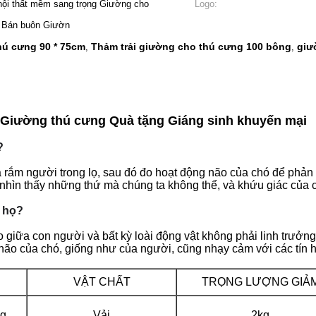
nội thất mềm sang trọng Giường cho
Logo:
, Bán buôn Giườn
hú cưng 90 * 75cm
Thảm trải giường cho thú cưng 100 bông
giư
,
,
Giường thú cưng Quà tặng Giáng sinh khuyến mại
?
rắm người trong lọ, sau đó đo hoạt động não của chó để phản ứ
n thấy những thứ mà chúng ta không thể, và khứu giác của chó
 họ?
giữa con người và bất kỳ loài động vật không phải linh trưởng
ão của chó, giống như của người, cũng nhạy cảm với các tín 
VẬT CHẤT
TRỌNG LƯỢNG GIẢ
ng
Vải
2kg