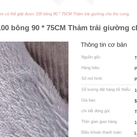
 có thể giặt được 100 bông 90 * 75CM Thảm trải giường cho thú cưng
00 bông 90 * 75CM Thảm trải giường c
Thông tin cơ bản
Nguồn gốc:
T
Hàng hiệu:
P
Số mô hình:
P
Số lượng đặt hàng tối thiểu:
1
Giá bán:
$
chi tiết đóng gói:
T
Thời gian giao hàng:
1
Điều khoản thanh toán:
L