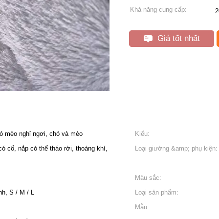
Khả năng cung cấp:
2
Giá tốt nhất
ó mèo nghỉ ngơi, chó và mèo
Kiểu:
ó cổ, nắp có thể tháo rời, thoáng khí,
Loại giường &amp; phụ kiện:
Màu sắc:
h, S / M / L
Loại sản phẩm:
Mẫu: