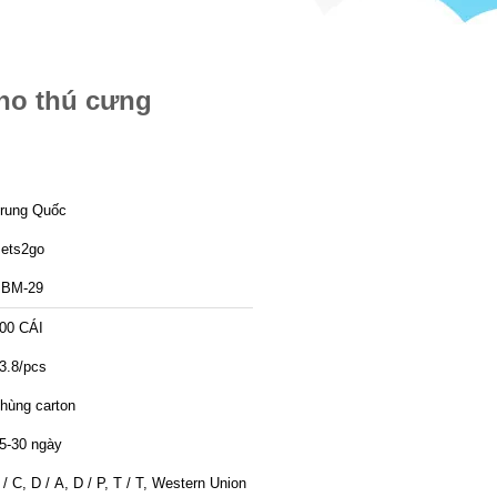
ho thú cưng
rung Quốc
ets2go
BM-29
00 CÁI
3.8/pcs
hùng carton
5-30 ngày
 / C, D / A, D / P, T / T, Western Union