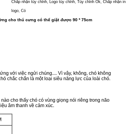
Chấp nhận tùy chỉnh, Logo tùy chỉnh, Tùy chỉnh Ok, Chấp nhận in
logo, Có
ờng cho thú cưng có thể giặt được 90 * 75cm
ng với việc ngửi chúng.... Vì vậy, không, chó không
 chắc chắn là một loại siêu năng lực của loài chó.
 nào cho thấy chó có vùng giọng nói riêng trong não
hiệu âm thanh về cảm xúc.
M