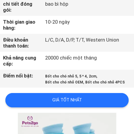
THAM
chi tiết đóng
bao bì hộp
gói:
QUAN
Thời gian giao
10-20 ngày
NHÀ
hàng:
MÁY
Điều khoản
L/C, D/A, D/P, T/T, Western Union
thanh toán:
LIÊN
Khả năng cung
20000 chiếc một tháng
HỆ
cấp:
CHÚNG
Điểm nổi bật:
,
,
,
Bốt cho chó nhỏ 5
5 * 4
2cm
,
Bốt cho chó nhỏ OEM
Bốt cho chó nhỏ 4PCS
TÔI
GIÁ TỐT NHẤT
YÊU
CẦU
BÁO