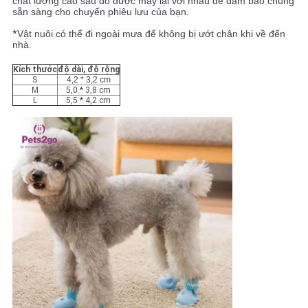
chất lượng cao sau đó được may lại với nhau để đảm bảo chúng
sẵn sàng cho chuyến phiêu lưu của bạn.
*
Vật nuôi có thể đi ngoài mưa để không bị ướt chân khi về đến
nhà.
Kích thước
độ dài, độ rộng
S
4,2 * 3,2 cm
M
5,0 * 3,8 cm
L
5,5 * 4,2 cm