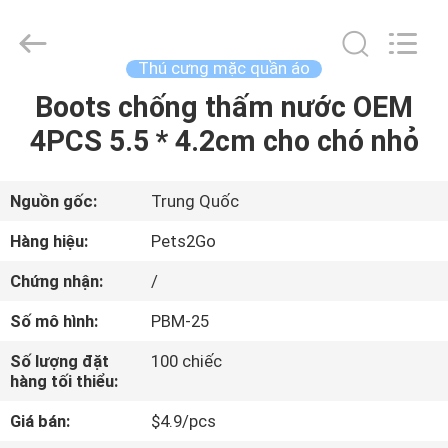
©
2020
-
2026
Ningbo
Thú cưng mặc quần áo
Pets2Go
Trading
Co.Ltd.
Boots chống thấm nước OEM
TRANG
All
Rights
4PCS 5.5 * 4.2cm cho chó nhỏ
CHỦ
Reserved.
CÁC
Nguồn gốc:
Trung Quốc
SẢN
Hàng hiệu:
Pets2Go
PHẨM
Chứng nhận:
/
Số mô hình:
PBM-25
VỀ
Số lượng đặt
100 chiếc
CHÚNG
hàng tối thiểu:
TÔI
Giá bán:
$4.9/pcs