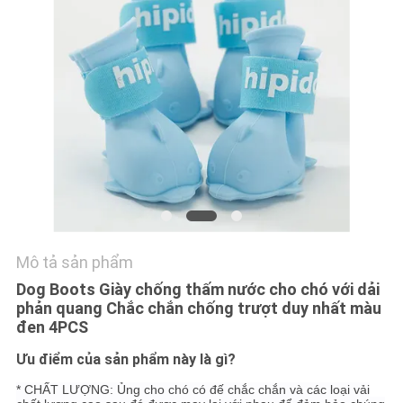
GIÁ
BLOG/NEWS
SƠ
ĐỒ
TRANG
WEB
Mô tả sản phẩm
PRIVACY
Dog Boots Giày chống thấm nước cho chó với dải
POLICY
phản quang Chắc chắn chống trượt duy nhất màu
đen 4PCS
Ưu điểm của sản phẩm này là gì?
* CHẤT LƯỢNG: Ủng cho chó có đế chắc chắn và các loại vải